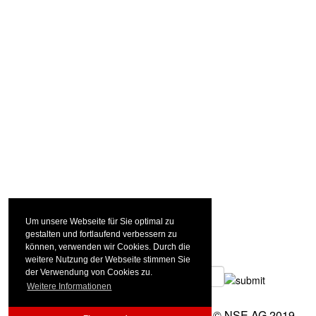
Um unsere Webseite für Sie optimal zu
gestalten und fortlaufend verbessern zu
können, verwenden wir Cookies. Durch die
Anfahrt
weitere Nutzung der Webseite stimmen Sie
HOME
der Verwendung von Cookies zu.
Weitere Informationen
Login
Impressum
Kontakt
© NSE AG 2019