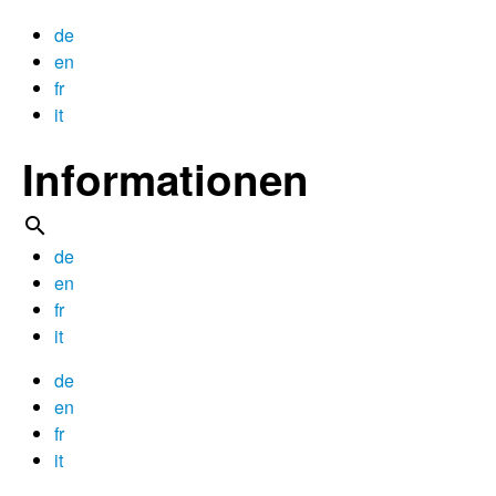
de
en
fr
it
Informationen

de
en
fr
it
de
en
fr
it